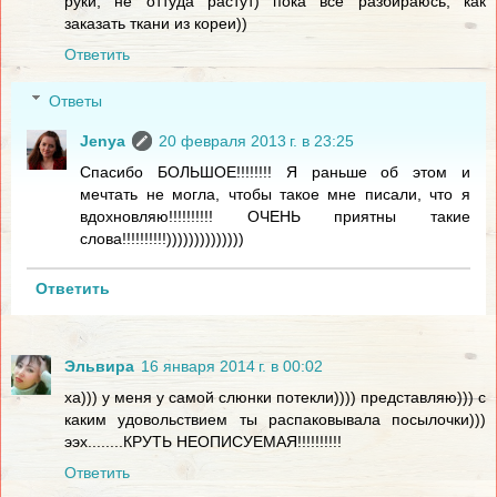
руки, не оттуда растут) пока все разбираюсь, как
заказать ткани из кореи))
Ответить
Ответы
Jenya
20 февраля 2013 г. в 23:25
Спасибо БОЛЬШОЕ!!!!!!!! Я раньше об этом и
мечтать не могла, чтобы такое мне писали, что я
вдохновляю!!!!!!!!!! ОЧЕНЬ приятны такие
слова!!!!!!!!!!))))))))))))))
Ответить
Эльвира
16 января 2014 г. в 00:02
ха))) у меня у самой слюнки потекли)))) представляю))) с
каким удовольствием ты распаковывала посылочки)))
ээх........КРУТЬ НЕОПИСУЕМАЯ!!!!!!!!!!
Ответить